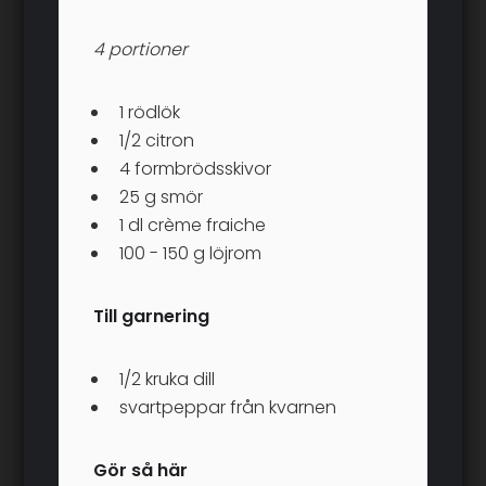
4 portioner
1 rödlök
1/2 citron
4 formbrödsskivor
25 g smör
1 dl crème fraiche
100 - 150 g löjrom
Till garnering
1/2 kruka dill
svartpeppar från kvarnen
Gör så här