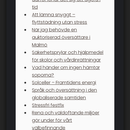
tid
Att lämna snyggt –
flyttstädning utan stress
När jag behövde en
auktoriserad översättare i
Malmö
Säkerhetsprylar och hjälpmedel
för skolor och vårdinrättningar
Vad händer om ingen hämtar
soporna?
Solceller – Framtidens energi
Språk och översättning i den
globaliserade samtiden
Stressfri festfix
Rena och väldoftande miljöer
gör under för vårt
välbefinnande